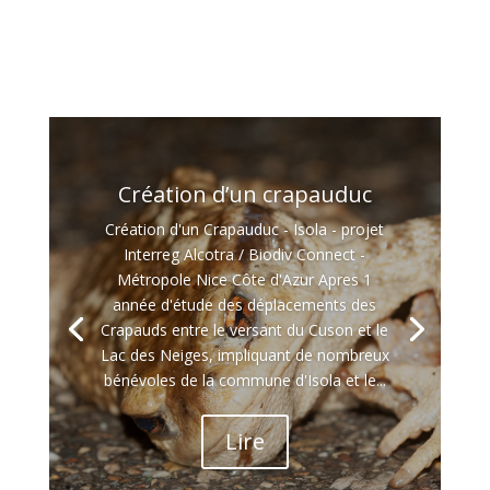
Création d’un crapauduc
Création d'un Crapauduc - Isola - projet
Interreg Alcotra / Biodiv Connect -
Métropole Nice Côte d'Azur Apres 1
année d'étude des déplacements des
Crapauds entre le versant du Cuson et le
Lac des Neiges, impliquant de nombreux
bénévoles de la commune d'Isola et le...
Lire